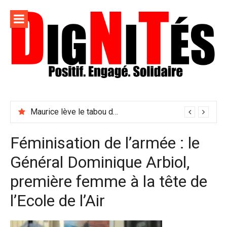
Aller
au
contenu
Dignités –
L'information positive, consciente et solidaire pour
L'info
relayer ce qui fait avancer le monde
Maurice lève le tabou du viol conjugal
sociale,
solidaire
Féminisation de l’armée : le
et
Général Dominique Arbiol,
engagée
première femme à la tête de
l’Ecole de l’Air