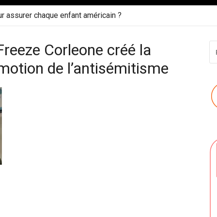
ur assurer chaque enfant américain ?
Freeze Corleone créé la
R
P
motion de l’antisémitisme
: