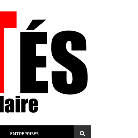
 et engagée
ENTREPRISES