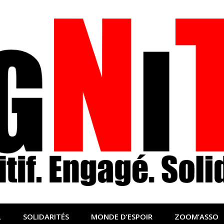
nfo sociale, solidaire
lidaire pour relayer ce qui fait avancer le monde
L
SOLIDARITÉS
MONDE D’ESPOIR
ZOOM’ASSO