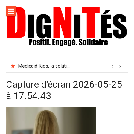
Aller
au
contenu
Dignités –
L'information positive, consciente et solidaire pour
L'info
relayer ce qui fait avancer le monde
Medicaid Kids, la solution pour assurer chaque enfant américain ?
sociale,
solidaire
Capture d’écran 2026-05-25
et
à 17.54.43
engagée