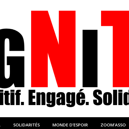
nfo sociale, solidaire
lidaire pour relayer ce qui fait avancer le monde
L
SOLIDARITÉS
MONDE D’ESPOIR
ZOOM’ASSO