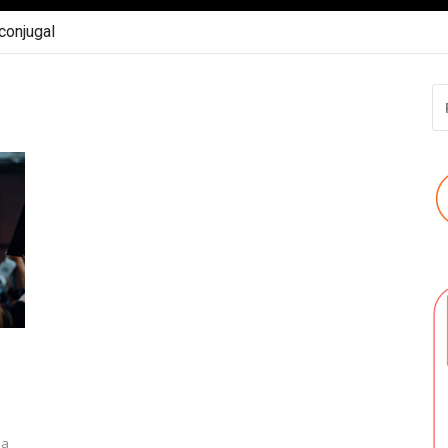
 conjugal
R
P
:
la