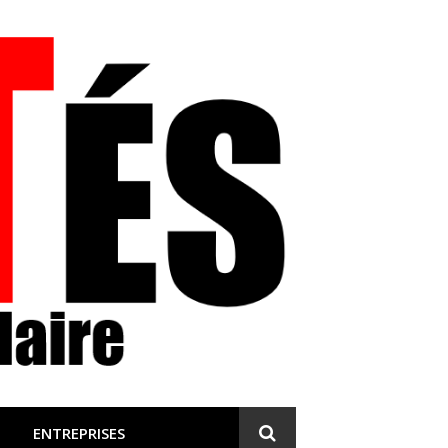
 et engagée
ENTREPRISES