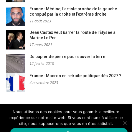
France : Médine, l’artiste proche de la gauche
conspué par la droite et l’extrême droite
11 août 2023
Jean Castex veut barrer la route de l’Élysée à
Marine Le Pen
17 mars 2021
Du papier de pierre pour sauver la terre
12 février 2018
France : Macron en retraite politique dès 2027 ?
4 novembre 2023
Nous utilisons des cookies pour vous garantir la meilleure
expérience sur notre site web. Si vous continuez à utiliser ce
Mentions légales
Nous contacter
site, nous supposerons que vous en êtes satisfait.
Copyright © PM Dignités - L'info sociale, solidaire et engagée
–