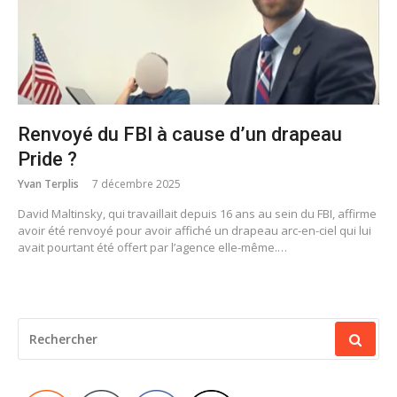
Renvoyé du FBI à cause d’un drapeau
Pride ?
Yvan Terplis
7 décembre 2025
David Maltinsky, qui travaillait depuis 16 ans au sein du FBI, affirme
avoir été renvoyé pour avoir affiché un drapeau arc-en-ciel qui lui
avait pourtant été offert par l’agence elle-même.…
RECHERCHER
POUR
: