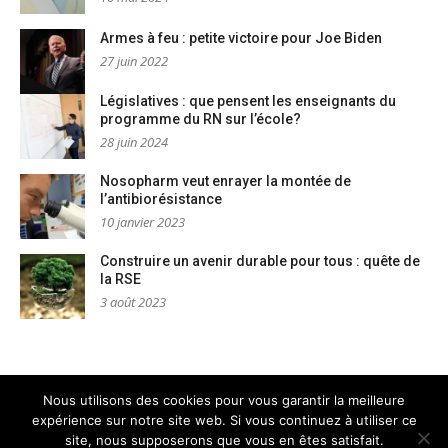
Armes à feu : petite victoire pour Joe Biden
27 juin 2022
Législatives : que pensent les enseignants du
programme du RN sur l’école?
28 juin 2024
Nosopharm veut enrayer la montée de
l’antibiorésistance
10 janvier 2023
Construire un avenir durable pour tous : quête de
la RSE
3 août 2023
Nous utilisons des cookies pour vous garantir la meilleure
expérience sur notre site web. Si vous continuez à utiliser ce
Mentions légales
Nous contacter
site, nous supposerons que vous en êtes satisfait.