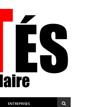
 et engagée
ENTREPRISES