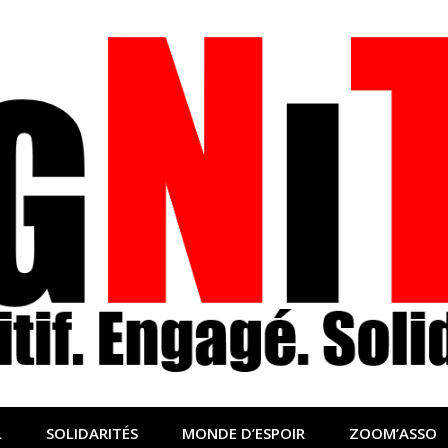
nfo sociale, solidaire
lidaire pour relayer ce qui fait avancer le monde
L
SOLIDARITÉS
MONDE D’ESPOIR
ZOOM’ASSO