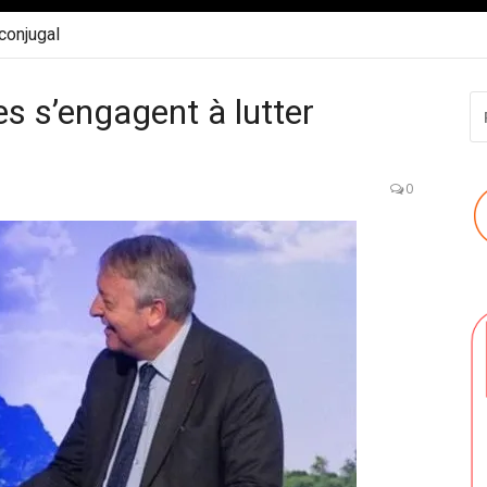
 conjugal
es s’engagent à lutter
R
P
:
0