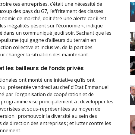
 croire ces entreprises, c’était une nécessité de
ucoup des pays du G7, l’effritement des classes
nomie de marché, doit être une alerte car il est
les inégalités pèsent sur l’économie », indique
é dans un communiqué jeudi soir. Sachant que les
opulisme (qui gagne d’ailleurs du terrain en
tion collective et inclusive, de la part des
r changer la situation dès maintenant.
et les bailleurs de fonds privés
tionales ont monté une initiative qu’ils ont
th », présentée vendredi au chef d’Etat Emmanuel
né par l’organisation de coopération et de
rogramme vise principalement à : développer les
avorisées et sous-représentées au moyen de
sion ; promouvoir la diversité au sein des
 de direction des entreprises ; et lutter contre les
ionnement.