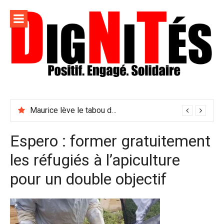
Aller
au
contenu
Dignités –
L'information positive, consciente et solidaire pour
L'info
relayer ce qui fait avancer le monde
Maurice lève le tabou du viol conjugal
sociale,
solidaire
Espero : former gratuitement
et
les réfugiés à l’apiculture
engagée
pour un double objectif