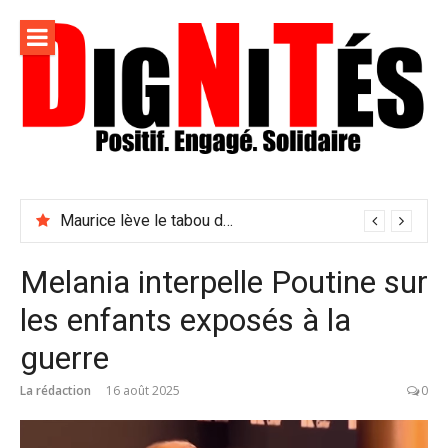
Aller
au
contenu
Dignités –
L'information positive, consciente et solidaire pour
L'info
relayer ce qui fait avancer le monde
Maurice lève le tabou du viol conjugal
sociale,
solidaire
Melania interpelle Poutine sur
et
les enfants exposés à la
engagée
guerre
La rédaction
16 août 2025
0