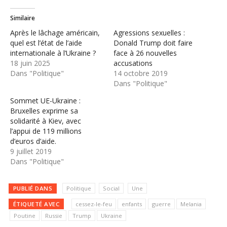
Similaire
Après le lâchage américain,
Agressions sexuelles :
quel est l’état de l’aide
Donald Trump doit faire
internationale à l’Ukraine ?
face à 26 nouvelles
18 juin 2025
accusations
Dans "Politique"
14 octobre 2019
Dans "Politique"
Sommet UE-Ukraine :
Bruxelles exprime sa
solidarité à Kiev, avec
l’appui de 119 millions
d’euros d’aide.
9 juillet 2019
Dans "Politique"
PUBLIÉ DANS
Politique
Social
Une
ÉTIQUETÉ AVEC
cessez-le-feu
enfants
guerre
Melania
Poutine
Russie
Trump
Ukraine