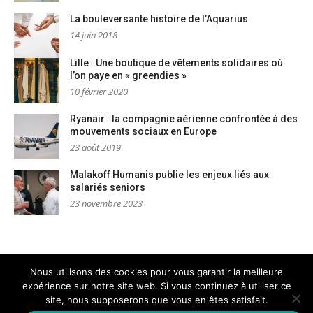
La bouleversante histoire de l’Aquarius
14 juin 2018
Lille : Une boutique de vêtements solidaires où
l’on paye en « greendies »
10 février 2020
Ryanair : la compagnie aérienne confrontée à des
mouvements sociaux en Europe
23 août 2019
Malakoff Humanis publie les enjeux liés aux
salariés seniors
23 novembre 2023
Nous utilisons des cookies pour vous garantir la meilleure
expérience sur notre site web. Si vous continuez à utiliser ce
Mentions légales
Nous contacter
site, nous supposerons que vous en êtes satisfait.
Copyright © AM Dignités - L'info sociale, solidaire et engagée
–