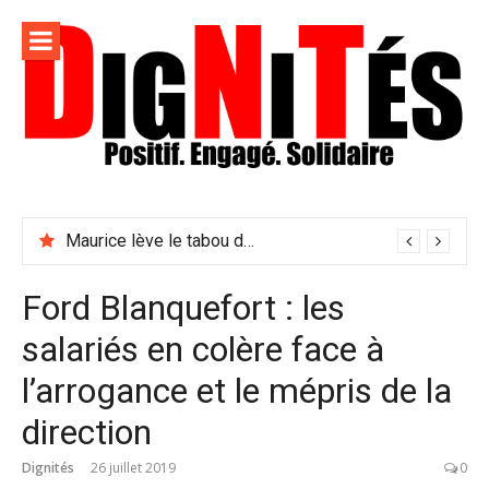
Aller
au
contenu
Dignités –
L'information positive, consciente et solidaire pour
L'info
relayer ce qui fait avancer le monde
Maurice lève le tabou du viol conjugal
sociale,
solidaire
Ford Blanquefort : les
et
salariés en colère face à
engagée
l’arrogance et le mépris de la
direction
Dignités
26 juillet 2019
0