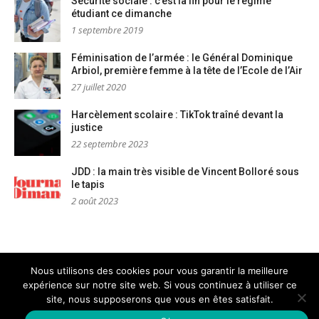
Sécurité sociale : c’est la fin pour le régime
étudiant ce dimanche
1 septembre 2019
Féminisation de l’armée : le Général Dominique
Arbiol, première femme à la tête de l’Ecole de l’Air
27 juillet 2020
Harcèlement scolaire : TikTok traîné devant la
justice
22 septembre 2023
JDD : la main très visible de Vincent Bolloré sous
le tapis
2 août 2023
Nous utilisons des cookies pour vous garantir la meilleure
expérience sur notre site web. Si vous continuez à utiliser ce
Mentions légales
Nous contacter
site, nous supposerons que vous en êtes satisfait.
Copyright © PM Dignités - L'info sociale, solidaire et engagée
–