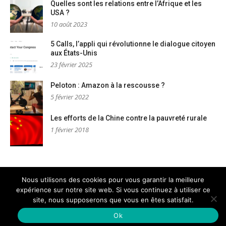
Quelles sont les relations entre l’Afrique et les
USA ?
10 août 2023
5 Calls, l’appli qui révolutionne le dialogue citoyen
aux États-Unis
23 février 2025
Peloton : Amazon à la rescousse ?
5 février 2022
Les efforts de la Chine contre la pauvreté rurale
1 février 2018
Nous utilisons des cookies pour vous garantir la meilleure
expérience sur notre site web. Si vous continuez à utiliser ce
Mentions légales
Nous contacter
site, nous supposerons que vous en êtes satisfait.
Copyright © AM Dignités - L'info sociale, solidaire et engagée
–
Thème Glob par
FameThemes
Ok