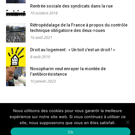
Rentrée sociale des syndicats dans la rue
10 octobre 2018
Rétropédalage de la France à propos du contrôle
technique obligatoire des deux-roues
16 août 2021
Droit au logement : « Un toit c’est un droit ! »
8 août 2019
Nosopharm veut enrayer la montée de
l’antibiorésistance
10 janvier 2023
Nous utilisons des cookies pour vous garantir la meilleure
expérience sur notre site web. Si vous continuez à utiliser ce
Mentions légales
Nous contacter
site, nous supposerons que vous en êtes satisfait.
Copyright © AM Dignités - L'info sociale, solidaire et engagée
–
Thème Glob par
FameThemes
Ok