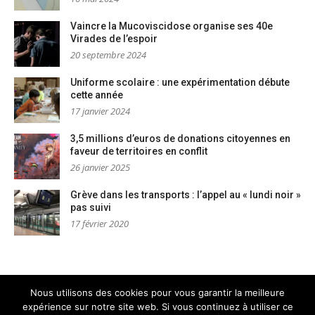
Vaincre la Mucoviscidose organise ses 40e
Virades de l’espoir
20 septembre 2024
Uniforme scolaire : une expérimentation débute
cette année
17 janvier 2024
3,5 millions d’euros de donations citoyennes en
faveur de territoires en conflit
26 janvier 2025
Grève dans les transports : l’appel au « lundi noir »
pas suivi
17 février 2020
Nous utilisons des cookies pour vous garantir la meilleure
expérience sur notre site web. Si vous continuez à utiliser ce
Mentions légales
Nous contacter