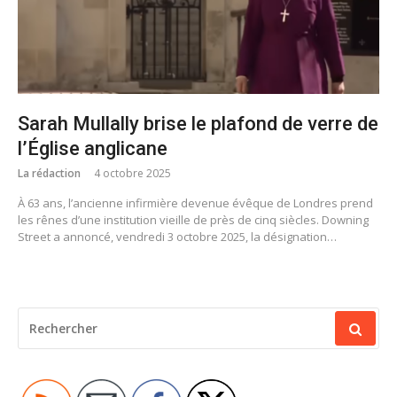
Sarah Mullally brise le plafond de verre de
l’Église anglicane
La rédaction
4 octobre 2025
À 63 ans, l’ancienne infirmière devenue évêque de Londres prend
les rênes d’une institution vieille de près de cinq siècles. Downing
Street a annoncé, vendredi 3 octobre 2025, la désignation…
RECHERCHER
POUR
: