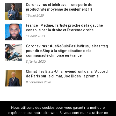
Coronavirus et télétravail : une perte de
productivité moyenne de seulement 1%
19 mai 2020
France : Médine, l’artiste proche de la gauche
conspué par la droite et l’extrême droite
11 août 2023
Coronavirus : #JeNeSuisPasUnVirus, le hashtag
pour dire Stop à la stigmatisation de la
communauté chinoise en France
3 février 2020
Climat : les Etats-Unis reviendront dans l’Accord
de Paris sur le climat, Joe Biden l’a promis
8 novembre 2020
Nous utilisons des cookies pour vous garantir la meilleure
expérience sur notre site web. Si vous continuez à utiliser ce
Mentions légales
Nous contacter