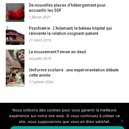
De nouvelles places d’hébergement pour
accueillir les SDF
1 février 2021
Psychiatrie : L’Adamant, le bateau hôpital qui
réinvente la relation soignant-patient
21 mars 2019
Le mouvement Femen en deuil
24 juillet 2018
Uniforme scolaire : une expérimentation débute
cette année
17 janvier 2024
Nous utilisons des cookies pour vous garantir la meilleure
expérience sur notre site web. Si vous continuez à utiliser ce
Mentions légales
Nous contacter
site, nous supposerons que vous en êtes satisfait.
Copyright © AM Dignités - L'info sociale, solidaire et engagée
–