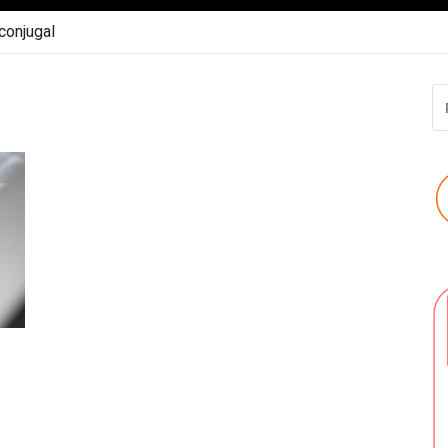
 conjugal
R
P
: