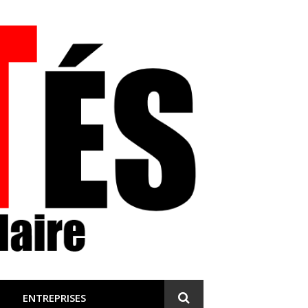
 et engagée
ENTREPRISES