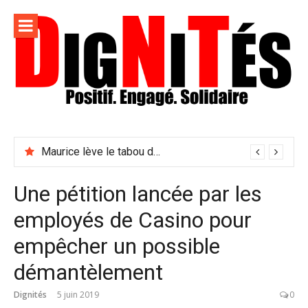
Aller
au
contenu
Dignités –
L'information positive, consciente et solidaire pour
L'info
relayer ce qui fait avancer le monde
Maurice lève le tabou du viol conjugal
sociale,
solidaire
Une pétition lancée par les
et
employés de Casino pour
engagée
empêcher un possible
démantèlement
Dignités
5 juin 2019
0