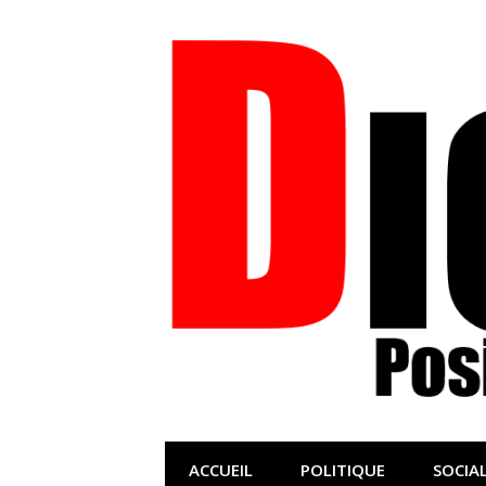
Aller
au
contenu
Dignités – L'i
L'information positive, consciente et so
ACCUEIL
POLITIQUE
SOCIA