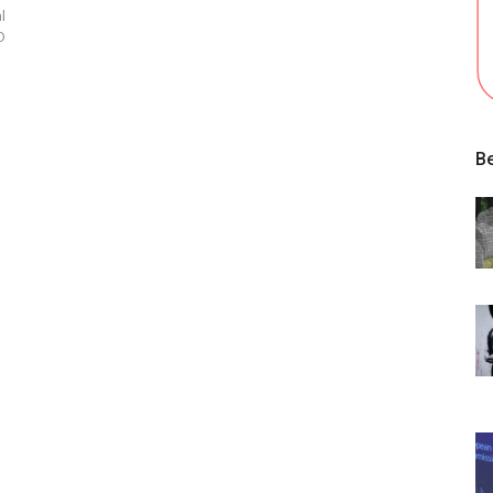
l
O
Be