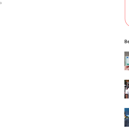
sa
Be