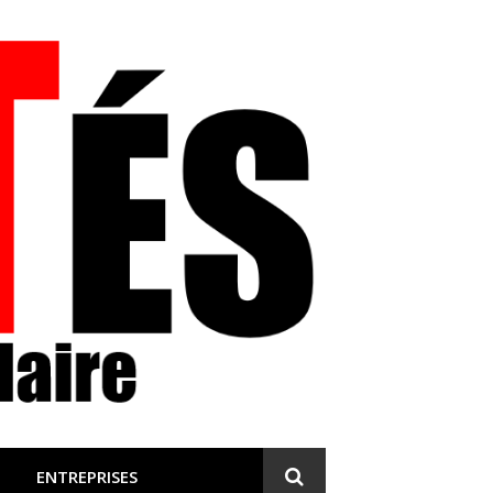
 et engagée
ENTREPRISES