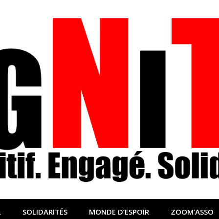
nfo sociale, solidaire
lidaire pour relayer ce qui fait avancer le monde
L
SOLIDARITÉS
MONDE D’ESPOIR
ZOOM’ASSO