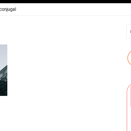
 conjugal
R
P
: