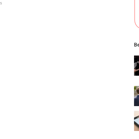
és
Be