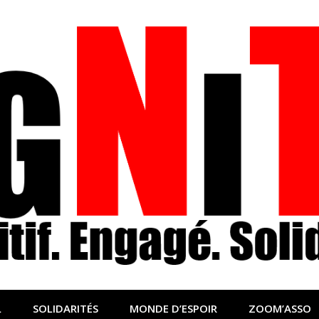
nfo sociale, solidaire
lidaire pour relayer ce qui fait avancer le monde
L
SOLIDARITÉS
MONDE D’ESPOIR
ZOOM’ASSO