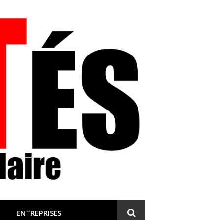
 et engagée
ENTREPRISES