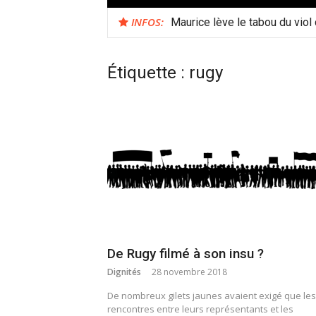
INFOS:
Maurice lève le tabou du viol
Étiquette :
rugy
De Rugy filmé à son insu ?
Dignités
28 novembre 2018
De nombreux gilets jaunes avaient exigé que les
rencontres entre leurs représentants et les