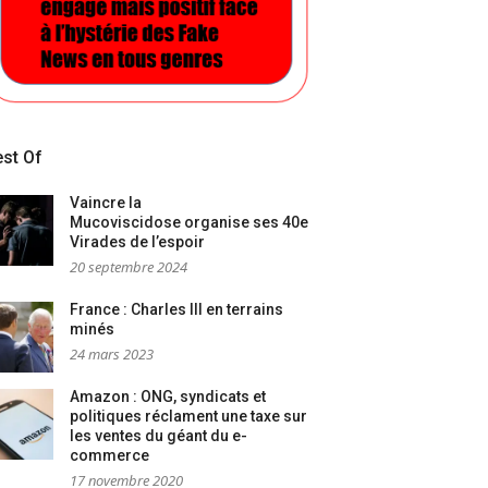
st Of
Vaincre la
Mucoviscidose organise ses 40e
Virades de l’espoir
20 septembre 2024
France : Charles III en terrains
minés
24 mars 2023
Amazon : ONG, syndicats et
politiques réclament une taxe sur
les ventes du géant du e-
commerce
17 novembre 2020