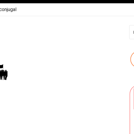
 conjugal
R
P
: