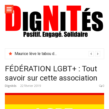
Aller
au
contenu
Dignités –
L'information positive, consciente et solidaire pour
L'info
relayer ce qui fait avancer le monde
Maurice lève le tabou du viol conjugal
sociale,
solidaire
FÉDÉRATION LGBT+ : Tout
et
savoir sur cette association
engagée
Dignités
22 février 2019
0