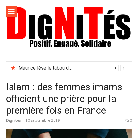
Aller
au
contenu
Dignités –
L'information positive, consciente et solidaire pour
L'info
relayer ce qui fait avancer le monde
Maurice lève le tabou du viol conjugal
sociale,
solidaire
Islam : des femmes imams
et
officient une prière pour la
engagée
première fois en France
Dignités
10 septembre 2019
0