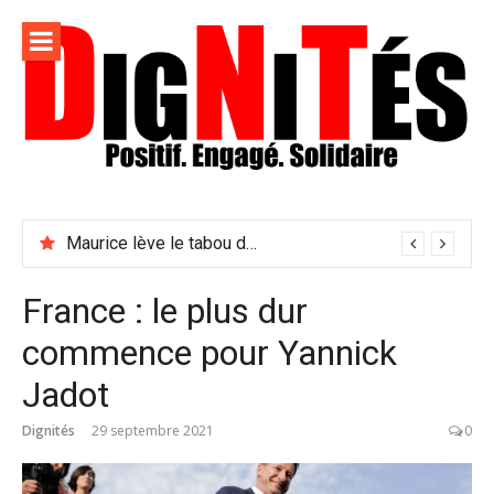
Aller
au
contenu
Dignités –
L'information positive, consciente et solidaire pour
L'info
relayer ce qui fait avancer le monde
Maurice lève le tabou du viol conjugal
sociale,
solidaire
France : le plus dur
et
commence pour Yannick
engagée
Jadot
Dignités
29 septembre 2021
0