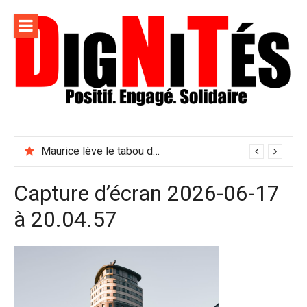
Aller
au
contenu
Dignités –
L'information positive, consciente et solidaire pour
L'info
relayer ce qui fait avancer le monde
Maurice lève le tabou du viol conjugal
sociale,
solidaire
Capture d’écran 2026-06-17
et
à 20.04.57
engagée