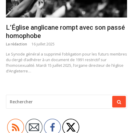
L’Église anglicane rompt avec son passé
homophobe
La rédaction
16 juillet 2025
Le Synode général a supprimé l’obligation pour les futurs membres
du clergé d’adhérer à un document de 1991 restrictif sur
l’homosexualité. Mardi 15 juillet 2025, l’organe directeur de l’église
d’Angleterre…
RECHERCHER
POUR
: