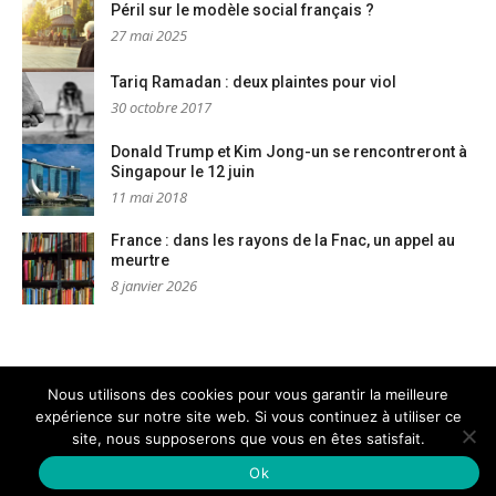
Péril sur le modèle social français ?
27 mai 2025
Tariq Ramadan : deux plaintes pour viol
30 octobre 2017
Donald Trump et Kim Jong-un se rencontreront à
Singapour le 12 juin
11 mai 2018
France : dans les rayons de la Fnac, un appel au
meurtre
8 janvier 2026
Nous utilisons des cookies pour vous garantir la meilleure
expérience sur notre site web. Si vous continuez à utiliser ce
Mentions légales
Nous contacter
site, nous supposerons que vous en êtes satisfait.
Copyright © PM Dignités - L'info sociale, solidaire et engagée
–
Thème Glob par
FameThemes
Ok