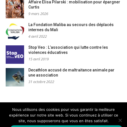
Affaire Elisa Pilarski : mobilisation pour épargner
Curtis
9 mars 2026
La Fondation Maliba au secours des déplacés
internes du Mali
4 avril 2022
Stop Veo : L’association qui lutte contre les
violences éducatives
15 avril 2019
Decathlon accusé de maltraitance animale par
une association
31 octobre 2022
Nous utilisons des cookies pour vous garantir la meilleure
expérience sur notre site web. Si vous continuez à utiliser ce
Mentions légales
Nous contacter
site, nous supposerons que vous en êtes satisfait.
Copyright © PM Dignités - L'info sociale, solidaire et engagée
–