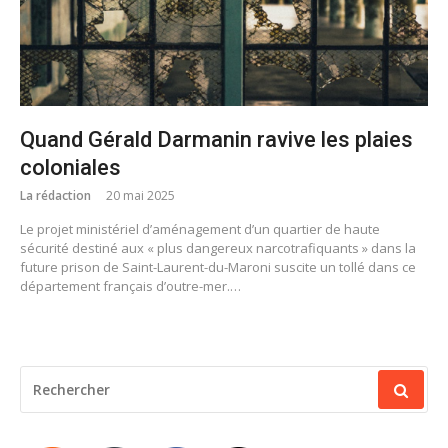
Quand Gérald Darmanin ravive les plaies
coloniales
La rédaction
20 mai 2025
Le projet ministériel d’aménagement d’un quartier de haute
sécurité destiné aux « plus dangereux narcotrafiquants » dans la
future prison de Saint-Laurent-du-Maroni suscite un tollé dans ce
département français d’outre-mer.…
RECHERCHER
POUR
: