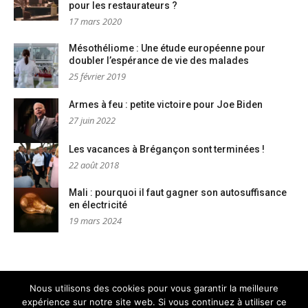
pour les restaurateurs ?
17 mars 2020
Mésothéliome : Une étude européenne pour
doubler l’espérance de vie des malades
25 février 2019
Armes à feu : petite victoire pour Joe Biden
27 juin 2022
Les vacances à Brégançon sont terminées !
22 août 2018
Mali : pourquoi il faut gagner son autosuffisance
en électricité
19 mars 2024
Nous utilisons des cookies pour vous garantir la meilleure
expérience sur notre site web. Si vous continuez à utiliser ce
Mentions légales
Nous contacter