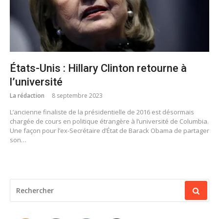
États-Unis : Hillary Clinton retourne à
l’université
La rédaction
8 septembre 2023
L’ancienne finaliste de la présidentielle de 2016 est désormais
chargée de cours en politique étrangère à l’université de Columbia.
Une façon pour l’ex-Secrétaire d’État de Barack Obama de partager
son…
RECHERCHER
POUR
: