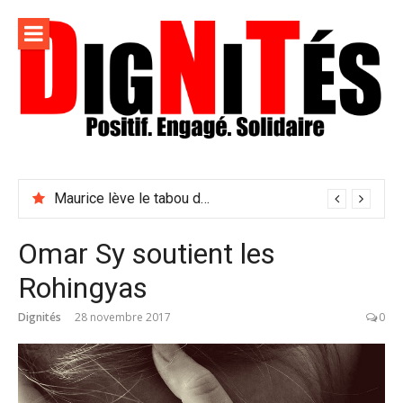
Aller
au
contenu
Dignités –
L'information positive, consciente et solidaire pour
L'info
relayer ce qui fait avancer le monde
Maurice lève le tabou du viol conjugal
sociale,
solidaire
Omar Sy soutient les
et
Rohingyas
engagée
Dignités
28 novembre 2017
0