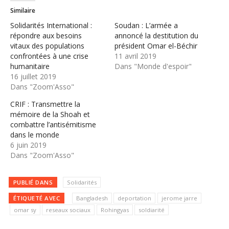
Similaire
Solidarités International :
Soudan : L’armée a
répondre aux besoins
annoncé la destitution du
vitaux des populations
président Omar el-Béchir
confrontées à une crise
11 avril 2019
humanitaire
Dans "Monde d'espoir"
16 juillet 2019
Dans "Zoom'Asso"
CRIF : Transmettre la
mémoire de la Shoah et
combattre l’antisémitisme
dans le monde
6 juin 2019
Dans "Zoom'Asso"
PUBLIÉ DANS
Solidarités
ÉTIQUETÉ AVEC
Bangladesh
deportation
jerome jarre
omar sy
reseaux sociaux
Rohingyas
soldiarité