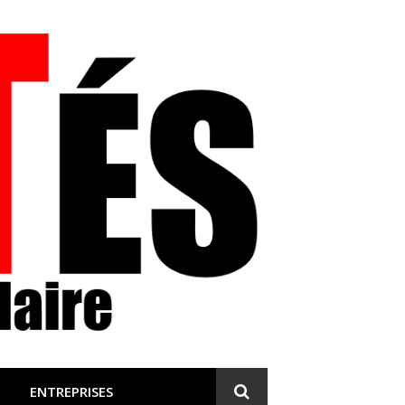
 et engagée
ENTREPRISES