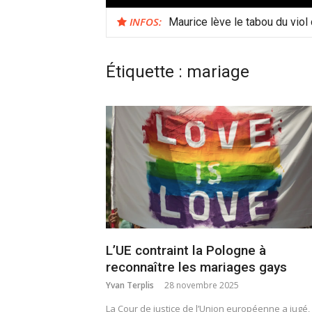
INFOS:
Maurice lève le tabou du viol
Étiquette :
mariage
L’UE contraint la Pologne à
reconnaître les mariages gays
Yvan Terplis
28 novembre 2025
La Cour de justice de l’Union européenne a jugé,