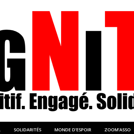
nfo sociale, solidaire
lidaire pour relayer ce qui fait avancer le monde
L
SOLIDARITÉS
MONDE D’ESPOIR
ZOOM’ASSO