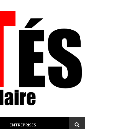
 et engagée
ENTREPRISES