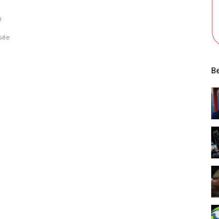
i
usée
Be