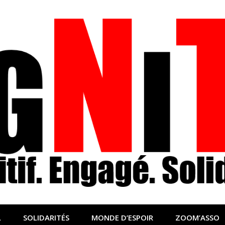
nfo sociale, solidaire
lidaire pour relayer ce qui fait avancer le monde
L
SOLIDARITÉS
MONDE D’ESPOIR
ZOOM’ASSO