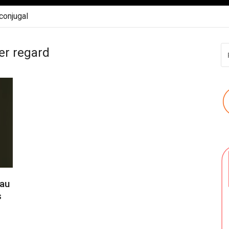
 conjugal
R
er regard
P
:
 au
s