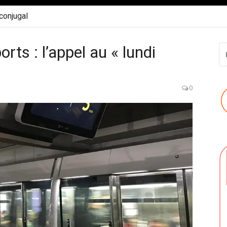
 conjugal
rts : l’appel au « lundi
R
P
:
0