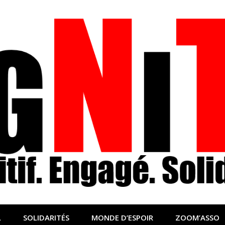
nfo sociale, solidaire
lidaire pour relayer ce qui fait avancer le monde
L
SOLIDARITÉS
MONDE D’ESPOIR
ZOOM’ASSO