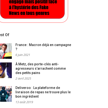
st Of
France : Macron déjà en campagne
?
6 juin 2021
À Metz, des porte-clés anti-
agresseurs s’arrachent comme
des petits pains
2 avril 2025
Deliveroo : La plateforme de
livraison de repas ne trouve plus le
bon ingrédient
13 août 2019