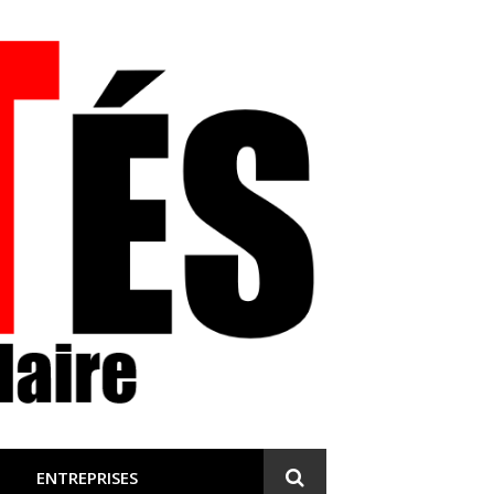
 et engagée
ENTREPRISES