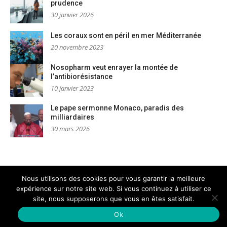
prudence
30 janvier 2026
Les coraux sont en péril en mer Méditerranée
20 novembre 2023
Nosopharm veut enrayer la montée de
l’antibiorésistance
10 janvier 2023
Le pape sermonne Monaco, paradis des
milliardaires
30 mars 2026
Nous utilisons des cookies pour vous garantir la meilleure
expérience sur notre site web. Si vous continuez à utiliser ce
Mentions légales
Nous contacter
site, nous supposerons que vous en êtes satisfait.
Copyright © AM Dignités - L'info sociale, solidaire et engagée
–
Thème Glob par
FameThemes
Ok