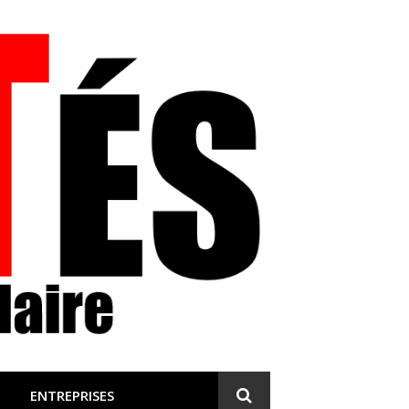
 et engagée
ENTREPRISES