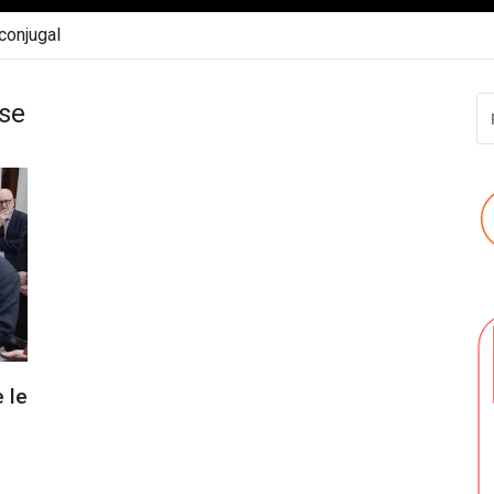
 conjugal
R
use
P
:
 le