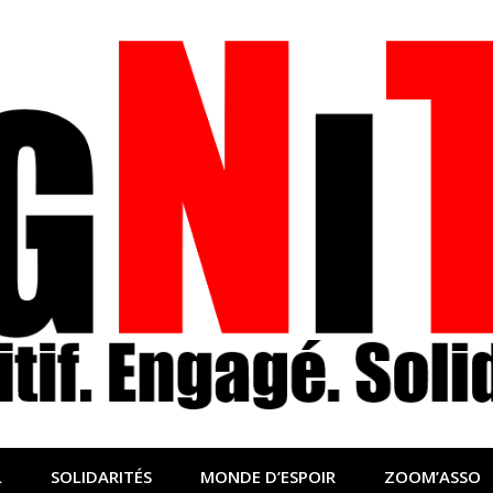
nfo sociale, solidaire
lidaire pour relayer ce qui fait avancer le monde
L
SOLIDARITÉS
MONDE D’ESPOIR
ZOOM’ASSO