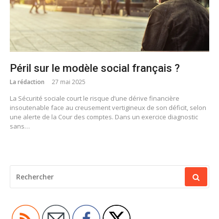
Péril sur le modèle social français ?
La rédaction
27 mai 2025
La Sécurité sociale court le risque d’une dérive financière
insoutenable face au creusement vertigineux de son déficit, selon
une alerte de la Cour des comptes. Dans un exercice diagnostic
sans…
RECHERCHER
POUR
: