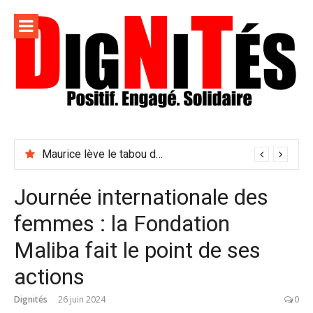
Aller
au
contenu
Dignités –
L'information positive, consciente et solidaire pour
L'info
relayer ce qui fait avancer le monde
Maurice lève le tabou du viol conjugal
sociale,
solidaire
Journée internationale des
et
femmes : la Fondation
engagée
Maliba fait le point de ses
actions
Dignités
26 juin 2024
0