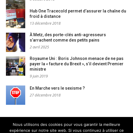
Hub One Tracecold permet d’assurer la chaîne du
froid à distance
13 décembre 2018
À Metz, des porte-clés anti-agresseurs
s’arrachent comme des petits pains
2 avril 2025
Royaume Uni : Boris Johnson menace de ne pas
payer la « facture du Brexit », s’il devient Premier
ministre
9 juin 2019
En Marche vers le sexisme ?
27 décembre 2018
Nous utilisons des cookies pour vous garantir la meilleure
expérience sur notre site web. Si vous continuez à utiliser ce
Mentions légales
Nous contacter