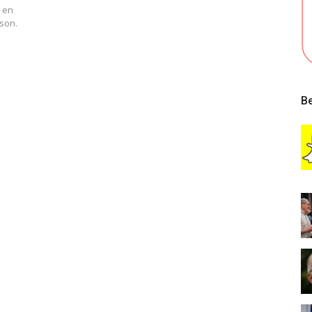
e en
nson.
Be