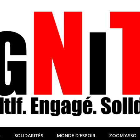
nfo sociale, solidaire
lidaire pour relayer ce qui fait avancer le monde
L
SOLIDARITÉS
MONDE D’ESPOIR
ZOOM’ASSO