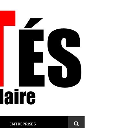
 et engagée
ENTREPRISES