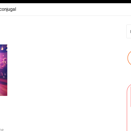
 conjugal
R
P
:
une