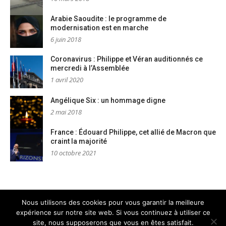
Arabie Saoudite : le programme de
modernisation est en marche
6 juin 2018
Coronavirus : Philippe et Véran auditionnés ce
mercredi à l’Assemblée
1 avril 2020
Angélique Six : un hommage digne
2 mai 2018
France : Édouard Philippe, cet allié de Macron que
craint la majorité
10 octobre 2021
Nous utilisons des cookies pour vous garantir la meilleure
expérience sur notre site web. Si vous continuez à utiliser ce
Mentions légales
Nous contacter
site, nous supposerons que vous en êtes satisfait.