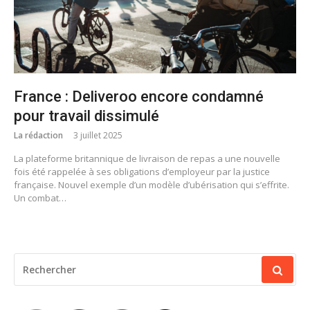
France : Deliveroo encore condamné
pour travail dissimulé
La rédaction
3 juillet 2025
La plateforme britannique de livraison de repas a une nouvelle
fois été rappelée à ses obligations d’employeur par la justice
française. Nouvel exemple d’un modèle d’ubérisation qui s’effrite.
Un combat…
RECHERCHER
POUR
: