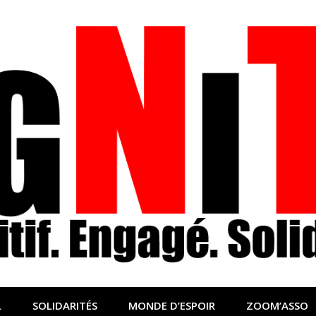
nfo sociale, solidaire
lidaire pour relayer ce qui fait avancer le monde
L
SOLIDARITÉS
MONDE D’ESPOIR
ZOOM’ASSO