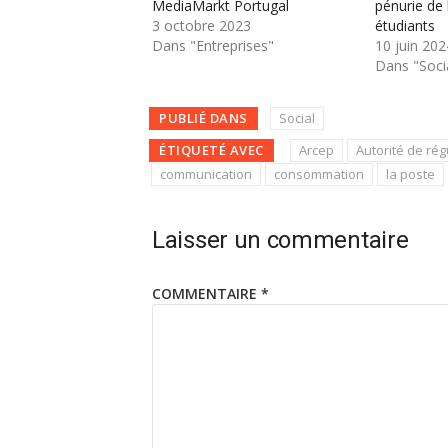
MediaMarkt Portugal
pénurie de
3 octobre 2023
étudiants
Dans "Entreprises"
10 juin 202
Dans "Soci
PUBLIÉ DANS
Social
ÉTIQUETÉ AVEC
Arcep
Autorité de ré
communication
consommation
la poste
Laisser un commentaire
COMMENTAIRE
*