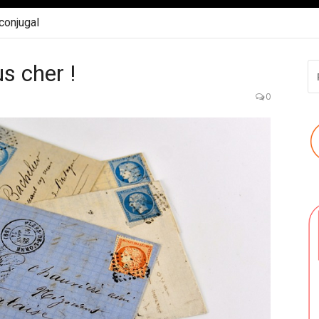
 conjugal
s cher !
R
P
:
0