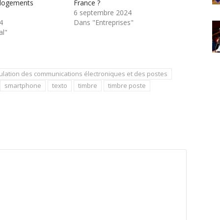
 logements
France ?
6 septembre 2024
4
Dans "Entreprises"
al"
gulation des communications électroniques et des postes
smartphone
texto
timbre
timbre poste