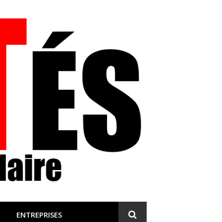
 et engagée
ENTREPRISES