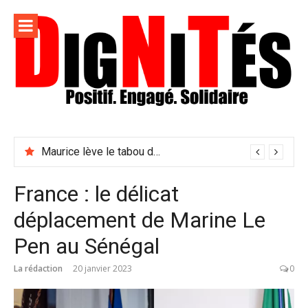
Aller
au
contenu
Dignités –
L'information positive, consciente et solidaire pour
L'info
relayer ce qui fait avancer le monde
Maurice lève le tabou du viol conjugal
sociale,
solidaire
France : le délicat
et
déplacement de Marine Le
engagée
Pen au Sénégal
La rédaction
20 janvier 2023
0