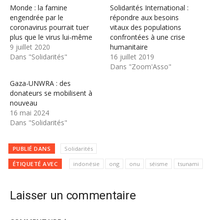
Monde : la famine
Solidarités International :
engendrée par le
répondre aux besoins
coronavirus pourrait tuer
vitaux des populations
plus que le virus lui-même
confrontées à une crise
9 juillet 2020
humanitaire
Dans "Solidarités"
16 juillet 2019
Dans "Zoom'Asso"
Gaza-UNWRA : des
donateurs se mobilisent à
nouveau
16 mai 2024
Dans "Solidarités"
PUBLIÉ DANS
Solidarités
ÉTIQUETÉ AVEC
indonésie
ong
onu
séisme
tsunami
Laisser un commentaire