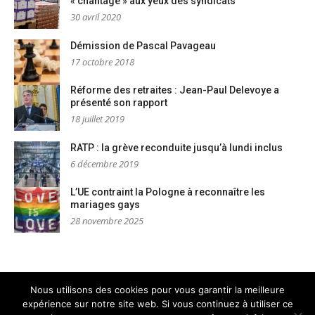
« chantage » aux yeux des syndicats
30 avril 2020
Démission de Pascal Pavageau
17 octobre 2018
Réforme des retraites : Jean-Paul Delevoye a
présenté son rapport
18 juillet 2019
RATP : la grève reconduite jusqu’à lundi inclus
6 décembre 2019
L’UE contraint la Pologne à reconnaître les
mariages gays
28 novembre 2025
Nous utilisons des cookies pour vous garantir la meilleure
expérience sur notre site web. Si vous continuez à utiliser ce
Mentions légales
Nous contacter