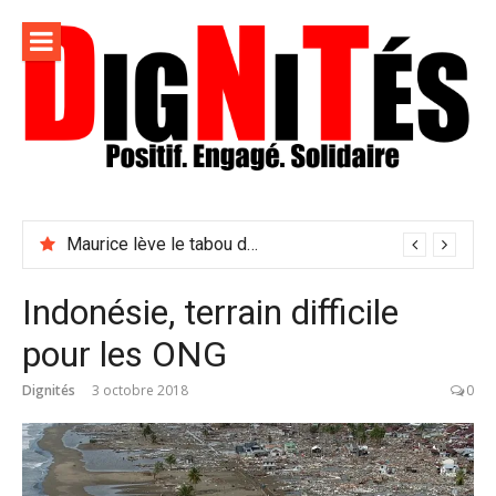
Aller
au
contenu
Dignités –
L'information positive, consciente et solidaire pour
L'info
relayer ce qui fait avancer le monde
Maurice lève le tabou du viol conjugal
sociale,
solidaire
Indonésie, terrain difficile
et
pour les ONG
engagée
Dignités
3 octobre 2018
0