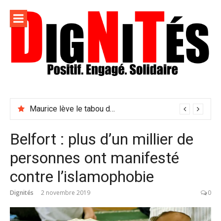
Aller
au
contenu
Dignités –
L'information positive, consciente et solidaire pour
L'info
relayer ce qui fait avancer le monde
Maurice lève le tabou du viol conjugal
sociale,
solidaire
Belfort : plus d’un millier de
et
personnes ont manifesté
engagée
contre l’islamophobie
Dignités
2 novembre 2019
0