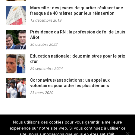
Marseille : des jeunes de quartier réalisent une
fresque de 40 mètres pour leur réinsertion
13 décembre 2019
Présidence du RN : la profession de foi de Louis
Aliot
30 octobre 2022
Education nationale : deux ministres pour le prix
d’un
29 septembre 2024
Coronavirus/associations : un appel aux
volontaires pour aider les plus démunis
23 mars 2020
Nous utilisons des cookies pour vous garantir la meilleure
expérience sur notre site web. Si vous continuez à utiliser ce
Mentions légales
Nous contacter
site, nous supposerons que vous en êtes satisfait.