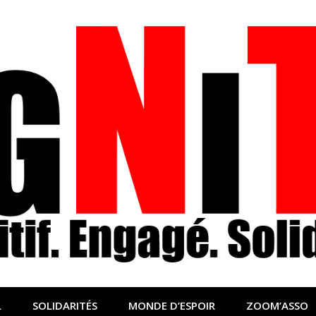
nfo sociale, solidaire
lidaire pour relayer ce qui fait avancer le monde
L
SOLIDARITÉS
MONDE D’ESPOIR
ZOOM’ASSO