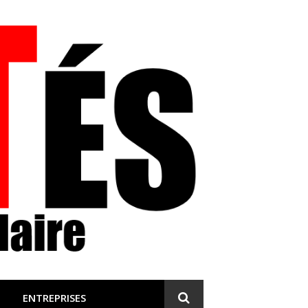
 et engagée
ENTREPRISES