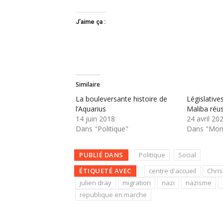
J’aime ça :
Similaire
La bouleversante histoire de
Législative
l’Aquarius
Maliba réu
14 juin 2018
24 avril 20
Dans "Politique"
Dans "Mond
PUBLIÉ DANS
Politique
Social
ÉTIQUETÉ AVEC
centre d'accueil
Chri
julien dray
migration
nazi
nazisme
republique en marche