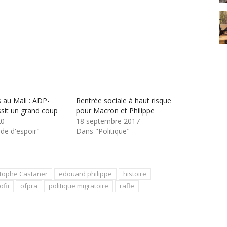
s au Mali : ADP-
Rentrée sociale à haut risque
ssit un grand coup
pour Macron et Philippe
20
18 septembre 2017
e d'espoir"
Dans "Politique"
stophe Castaner
edouard philippe
histoire
ofii
ofpra
politique migratoire
rafle