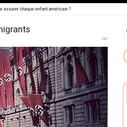
ur assurer chaque enfant américain ?
migrants
R
P
:
0