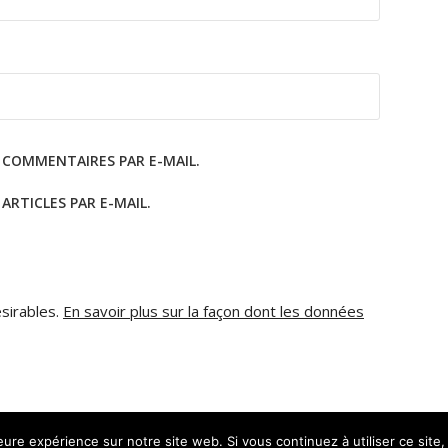
 COMMENTAIRES PAR E-MAIL.
RTICLES PAR E-MAIL.
ésirables.
En savoir plus sur la façon dont les données
leure expérience sur notre site web. Si vous continuez à utiliser ce sit
Copyright © AM Dignités - L'info sociale, so