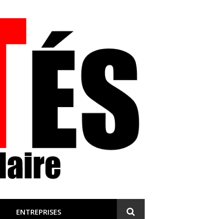
 et engagée
ENTREPRISES