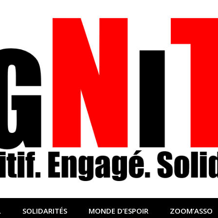
nfo sociale, solidaire
lidaire pour relayer ce qui fait avancer le monde
L
SOLIDARITÉS
MONDE D’ESPOIR
ZOOM’ASSO