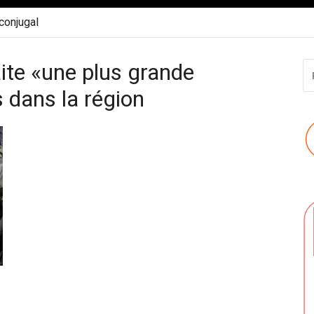
 conjugal
ite «une plus grande
R
P
s dans la région
: