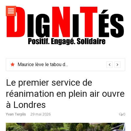
Aller
au
contenu
Dignités –
L'information positive, consciente et solidaire pour
L'info
relayer ce qui fait avancer le monde
Maurice lève le tabou du viol conjugal
sociale,
solidaire
Le premier service de
et
réanimation en plein air ouvre
engagée
à Londres
Yvan Terplis
29 mai 2026
0