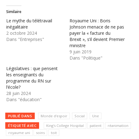
Similaire
Le mythe du télétravail
Royaume Uni : Boris
inégalitaire
Johnson menace de ne pas
2 octobre 2024
payer la « facture du
Dans "Entreprises"
Brexit », s’il devient Premier
ministre
9 juin 2019
Dans "Politique"
Législatives : que pensent
les enseignants du
programme du RN sur
l’école?
28 juin 2024
Dans "éducation"
PUBLIÉ DANS
Monde d'espoir
Social
Une
ÉTIQUETÉ AVEC
King's College Hospital
patient
réanimation
royaume uni
soins
toit