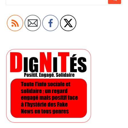
POUR
: