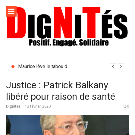
Aller
au
contenu
Dignités –
L'information positive, consciente et solidaire pour
L'info
relayer ce qui fait avancer le monde
Maurice lève le tabou du viol conjugal
sociale,
solidaire
Justice : Patrick Balkany
et
libéré pour raison de santé
engagée
Dignités
13 février 2020
0